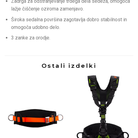
Zadrga za odstranjevanje trdega dela sedeža, omogoča
lažje čiščenje oziroma zamenjavo.
Široka sedalna površina zagotavlja dobro stabilnost in
omogoča udobno delo.
3 zanke za orodje.
Ostali izdelki