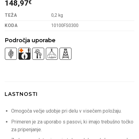
148,97
€
TEŽA
0,2 kg
KODA
10100FS0300
Področja uporabe
LASTNOSTI
Omogoča večje udobje pri delu v visečem položaju.
Primeren je za uporabo s pasovi, ki imajo trebušno točko
za pripenjanje.