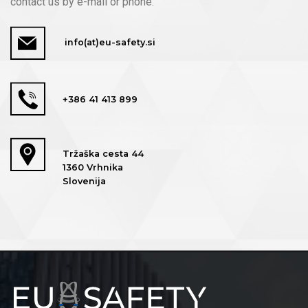
contact us by e-mail or phone.
info(at)eu-safety.si
+386 41 413 899
Tržaška cesta 44
1360 Vrhnika
Slovenija