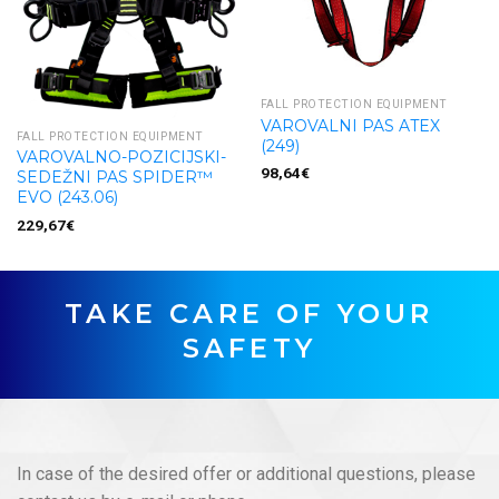
FALL PROTECTION EQUIPMENT
VAROVALNI PAS ATEX
FALL PROTECTION EQUIPMENT
(249)
VAROVALNO-POZICIJSKI-
98,64
€
SEDEŽNI PAS SPIDER™
EVO (243.06)
229,67
€
TAKE CARE OF YOUR
SAFETY
In case of the desired offer or additional questions, please