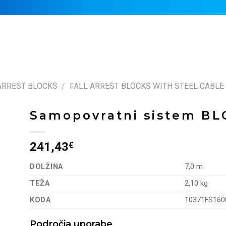
ARREST BLOCKS
/
FALL ARREST BLOCKS WITH STEEL CABLE
Samopovratni sistem BL
241,43
€
DOLŽINA
7,0 m
TEŽA
2,10 kg
KODA
10371FS160
Področja uporabe