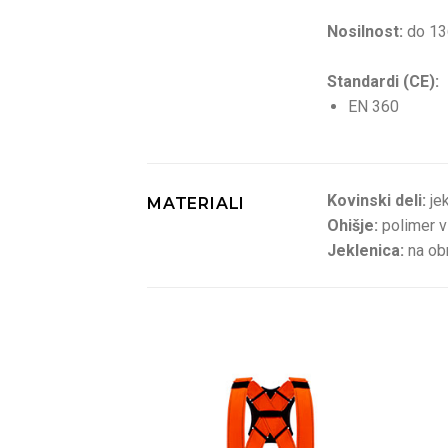
Nosilnost:
do 1
Standardi (CE):
EN 360
Kovinski deli:
je
MATERIALI
Ohišje:
polimer v
Jeklenica:
na ob