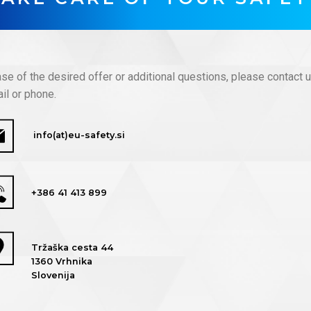
ase of the desired offer or additional questions, please contact 
il or phone.
info(at)eu-safety.si
+386 41 413 899
Tržaška cesta 44
1360 Vrhnika
Slovenija