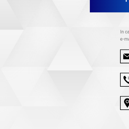
In c
e-ma