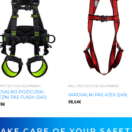
PROTECTION EQUIPMENT
FALL PROTECTION EQUIPMENT
OVALNO-POZICIJSKI-
VAROVALNI PAS ATEX (249)
ŽNI PAS FLASH (240)
98,64
€
78
€
TAKE CARE OF YOUR SAFET