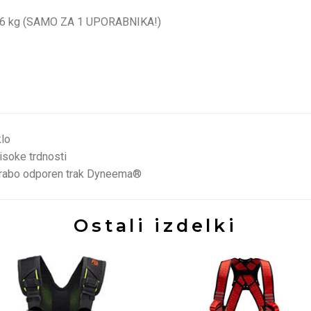
36 kg (SAMO ZA 1 UPORABNIKA!)
klo
isoke trdnosti
rabo odporen trak Dyneema®
Ostali izdelki