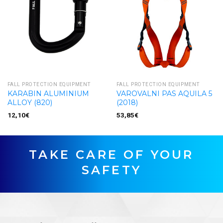
FALL PROTECTION EQUIPMENT
FALL PROTECTION EQUIPMENT
KARABIN ALUMINIUM
VAROVALNI PAS AQUILA 5
ALLOY (820)
(2018)
12,10
€
53,85
€
TAKE CARE OF YOUR
SAFETY