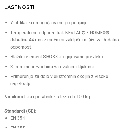
LASTNOSTI
Y-oblika, ki omogoča varno prepenjanje.
Temperaturno odporen trak KEVLAR® / NOMEX®
debeline 44 mm z močnimi zaključnimi šivi za dodatno
odpornost.
Blažilni element SHOXX z ognjevarno prevleko.
S tremi neprevodnimi varovalnimi kljukami.
Primeren je za delo v ekstremnih okoljih z visoko
napetostjo.
Nosilnost:
za uporabnike s težo do 100 kg
Standardi (CE):
EN 354