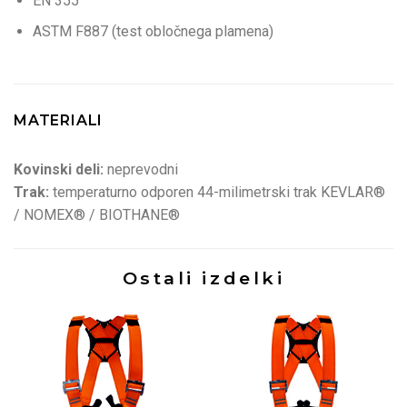
EN 355
ASTM F887 (test obločnega plamena)
MATERIALI
Kovinski deli:
neprevodni
Trak:
temperaturno odporen 44-milimetrski trak KEVLAR®
/ NOMEX® / BIOTHANE®
Ostali izdelki