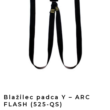
Blažilec padca Y – ARC
FLASH (525-QS)