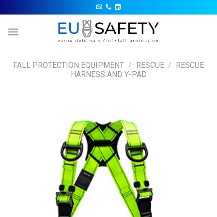
Skip
to
content
FALL PROTECTION EQUIPMENT
/
RESCUE
/
RESCUE
HARNESS AND Y-PAD