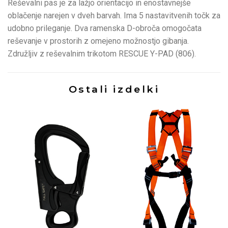
Reševalni pas je za lažjo orientacijo in enostavnejše
oblačenje narejen v dveh barvah. Ima 5 nastavitvenih točk za
udobno prileganje. Dva ramenska D-obroča omogočata
reševanje v prostorih z omejeno možnostjo gibanja.
Združljiv z reševalnim trikotom RESCUE Y-PAD (806).
Ostali izdelki