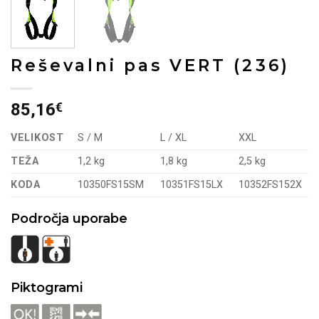
Reševalni pas VERT (236)
85,16
€
VELIKOST
S / M
L / XL
XXL
TEŽA
1,2 kg
1,8 kg
2,5 kg
KODA
10350FS15SM
10351FS15LX
10352FS152X
Področja uporabe
Piktogrami