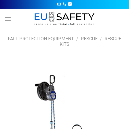
Skip
to
content
FALL PROTECTION EQUIPMENT
/
RESCUE
/
RESCUE
KITS