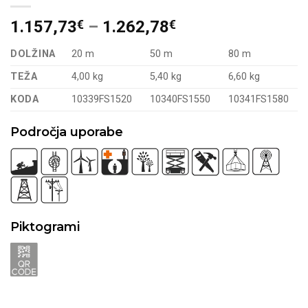
1.157,73
€
–
1.262,78
€
DOLŽINA
20 m
50 m
80 m
TEŽA
4,00 kg
5,40 kg
6,60 kg
KODA
10339FS1520
10340FS1550
10341FS1580
Področja uporabe
Piktogrami