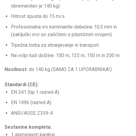
obremenitev je 140 kg).
Hitrost spusta do 15 m/s
Profesionalna vrv kernmantle debeline 10,5 mm in
(zaključki vrvi so zaščiteni s plastičnim ovojem).
Trpežna torba za shranjevanje in transport.
Na voljo tudi dolžine: 100 m, 125 m, 150 m in 200 m.
Nosilnost:
do 140 kg (SAMO ZA 1 UPORABNIKA!)
Standardi (CE):
EN 341 (tip 1 razred A)
EN 1496 (razred A)
ANSI/ASSE Z359-4
Sestavine kompleta:
1 aluminijasti karabin