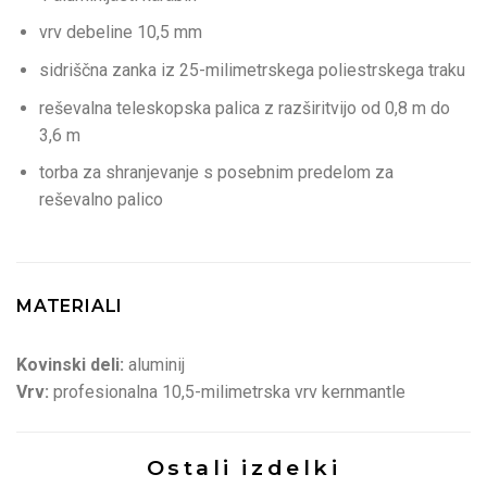
vrv debeline 10,5 mm
sidriščna zanka iz 25-milimetrskega poliestrskega traku
reševalna teleskopska palica z razširitvijo od 0,8 m do
3,6 m
torba za shranjevanje s posebnim predelom za
reševalno palico
MATERIALI
Kovinski deli:
aluminij
Vrv:
profesionalna 10,5-milimetrska vrv kernmantle
Ostali izdelki