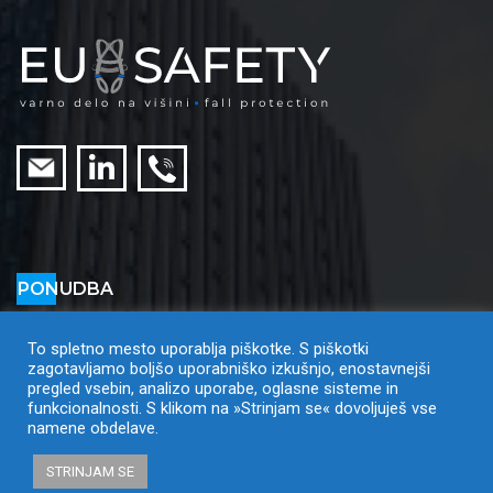
PONUDBA
Višinska varovalna oprema
Višinski varovalni sistemi
To spletno mesto uporablja piškotke. S piškotki
zagotavljamo boljšo uporabniško izkušnjo, enostavnejši
Omejeni prostori
pregled vsebin, analizo uporabe, oglasne sisteme in
Izobraževanja in pregledi
funkcionalnosti. S klikom na »Strinjam se« dovoljuješ vse
namene obdelave.
STRINJAM SE
2026 ©
Eu Safety