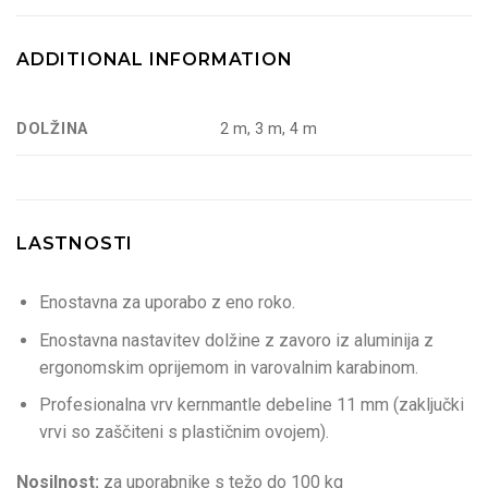
ADDITIONAL INFORMATION
DOLŽINA
2 m, 3 m, 4 m
LASTNOSTI
Enostavna za uporabo z eno roko.
Enostavna nastavitev dolžine z zavoro iz aluminija z
ergonomskim oprijemom in varovalnim karabinom.
Profesionalna vrv kernmantle debeline 11 mm (zaključki
vrvi so zaščiteni s plastičnim ovojem).
Nosilnost:
za uporabnike s težo do 100 kg