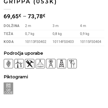
GRIPPA (053K)
69,65
€
–
73,78
€
DOLŽINA
2 m
3 m
4 m
TEŽA
0,7 kg
0,8 kg
0,9 kg
KODA
10113FS0402
10114FS0403
10115FS0404
Področja uporabe
Piktogrami