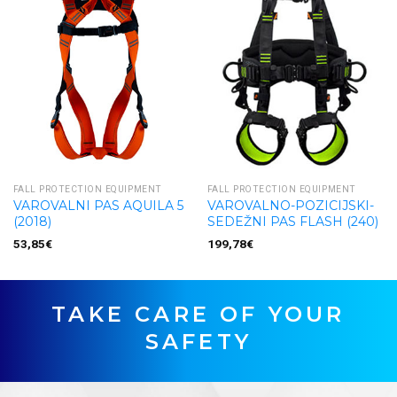
FALL PROTECTION EQUIPMENT
FALL PROTECTION EQUIPMENT
VAROVALNI PAS AQUILA 5
VAROVALNO-POZICIJSKI-
(2018)
SEDEŽNI PAS FLASH (240)
53,85
€
199,78
€
TAKE CARE OF YOUR
SAFETY