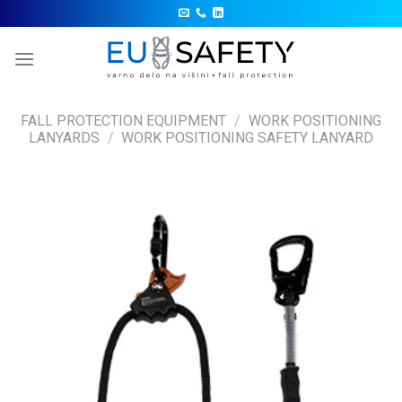
Skip
to
content
FALL PROTECTION EQUIPMENT
/
WORK POSITIONING
LANYARDS
/
WORK POSITIONING SAFETY LANYARD