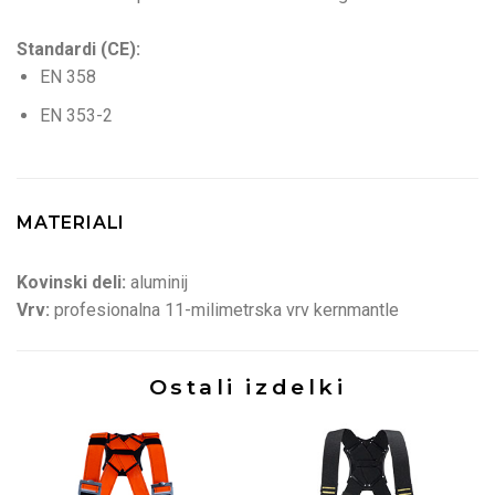
Standardi (CE):
EN 358
EN 353-2
MATERIALI
Kovinski deli:
aluminij
Vrv:
profesionalna 11-milimetrska vrv kernmantle
Ostali izdelki