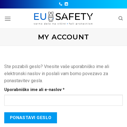
Skip
to
content
MY ACCOUNT
Ste pozabili geslo? Vnesite vaše uporabniško ime ali
elektronski naslov in poslali vam bomo povezavo za
ponastavitev gesla.
Zahtevano
Uporabniško ime ali e-naslov
*
PONASTAVI GESLO