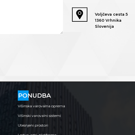
Voljčeva cesta 5
1360 Vrhnika
Slovenija
PONUDBA
Višinska varovalna oprema
Višinski varovalni sistemi
Utesnjeni prostori
Lestve, odri, platforme