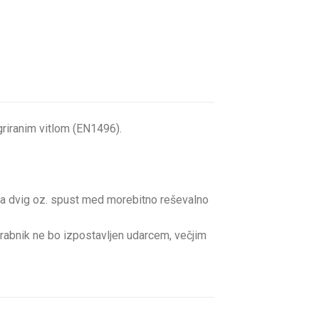
griranim vitlom (EN1496).
m za dvig oz. spust med morebitno reševalno
porabnik ne bo izpostavljen udarcem, večjim