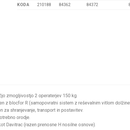
KODA
210188
84362
84372
ečjo zmogljivostjo 2 operaterjev 150 kg.
en z blocfor R (samopovratni sistem z reševalnim vitlom dolžine
n za shranjevanje, transport in postavitev.
otrebno orodje.
kot Davitrac (razen prenosne H nosilne osnove).