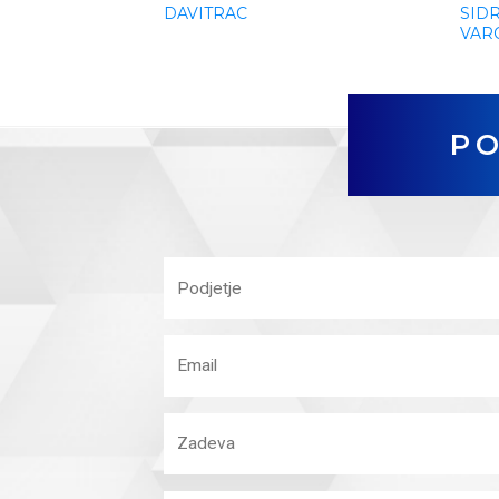
DAVITRAC
SID
VAR
PO