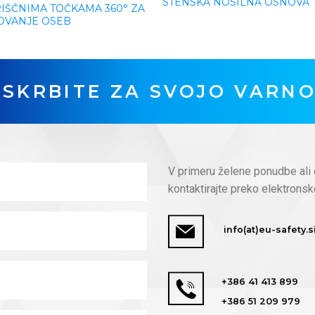
STENSKA NOSILNA OSNOVA
RIŠČNIMA TOČKAMA 360° ZA
OVANJE OSEB
SKRBITE ZA SVOJO VARN
V primeru želene ponudbe ali 
kontaktirajte preko elektronsk
info(at)eu-safety.s
+386 41 413 899
+386 51 209 979