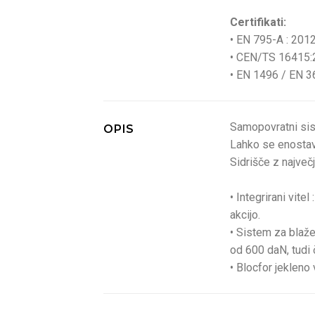
Certifikati:
• EN 795-A : 2012
• CEN/TS 16415:2
• EN 1496 / EN 3
Samopovratni sist
OPIS
Lahko se enostav
Sidrišče z največ
• Integrirani vit
akcijo.
• Sistem za blaže
od 600 daN, tudi 
• Blocfor jekleno