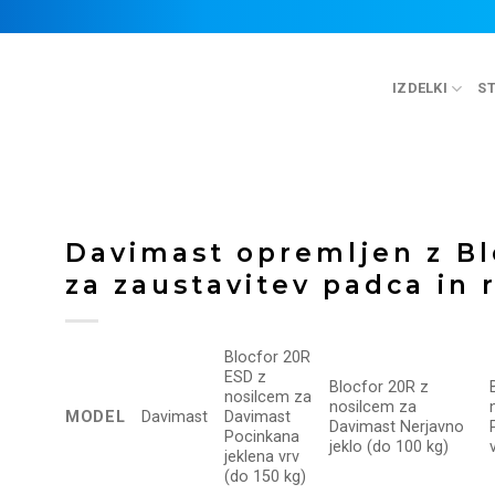
IZDELKI
ST
Davimast opremljen z B
za zaustavitev padca in 
Blocfor 20R
ESD z
Blocfor 20R z
nosilcem za
nosilcem za
MODEL
Davimast
Davimast
Davimast Nerjavno
Pocinkana
jeklo (do 100 kg)
jeklena vrv
(do 150 kg)