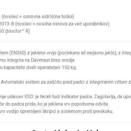
 (nosilec + osnovna sidrIščna točka)
013-B (nosilec + nosilna osnova za več uporabnikov).
60 (blocfor™ R)
em (EN360) z jekleno vrvjo (pocinkano ali nerjavno jeklo), z inte
no integrira na Davimast brez orodja.
jo kapaciteto dveh operaterjev 150 kg.
el : Avtomatski sistem za zaščito pred padci z integriranim vitlo
nje udarcev ESD: je hkrati tudi indikator padca. Zagotavlja, da u
če do padca pride, ko je jeklena vrv popolnoma odvita.
 vrv vodijo opremljeni škripci s sistemom proti preskoku.