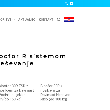
ORITVE
AKTUALNO
KONTAKT
locfor R sistemom
reševanje
Blocfor 30R ESD z
Blocfor 30R z
nosilcem za Davimast
nosilcem za
Pocinkana jeklena
Davimast Nerjavno
vrv(do 150 kg)
jeklo (do 100 kg)