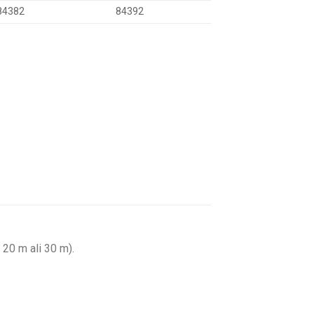
84382
84392
 20 m ali 30 m).