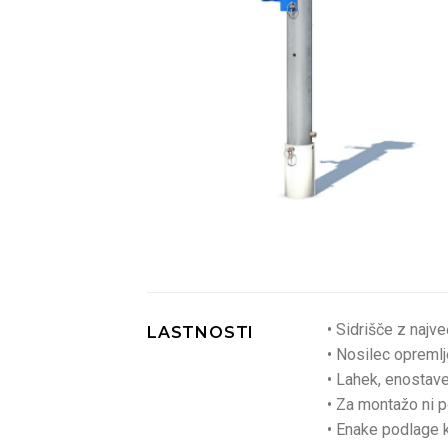
• Sidrišče z najv
LASTNOSTI
• Nosilec opremlj
• Lahek, enostave
• Za montažo ni p
• Enake podlage 