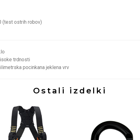
(test ostrih robov)
klo
isoke trdnosti
limetrska pocinkana jeklena vrv
Ostali izdelki