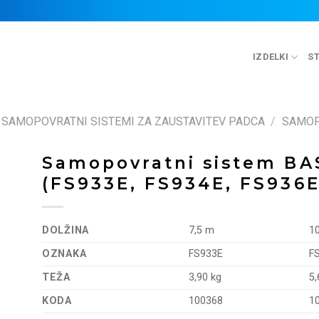
IZDELKI
ST
SAMOPOVRATNI SISTEMI ZA ZAUSTAVITEV PADCA
/
SAMOP
Samopovratni sistem B
(FS933E, FS934E, FS936E
DOLŽINA
7,5 m
1
OZNAKA
FS933E
F
TEŽA
3,90 kg
5,
KODA
100368
1