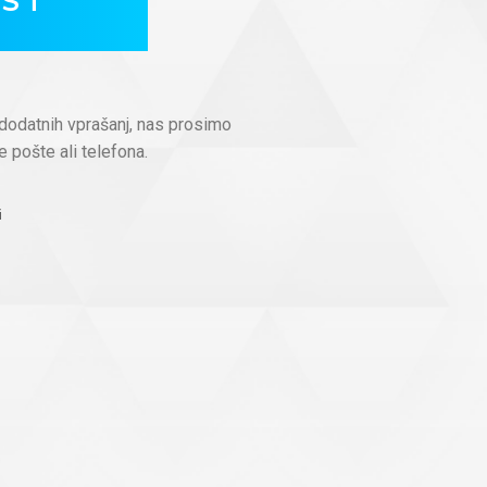
OST
dodatnih vprašanj, nas prosimo
e pošte ali telefona.
i