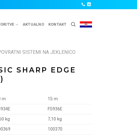
ORITVE
AKTUALNO
KONTAKT
OVRATNI SISTEMI NA JEKLENICO
ASIC SHARP EDGE
)
0 m
15 m
S934E
FS936E
60 kg
7,10 kg
00369
100370