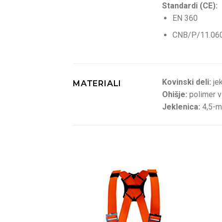
Standardi (CE):
EN 360
CNB/P/11.060 
Kovinski deli:
je
MATERIALI
Ohišje:
polimer v
Jeklenica:
4,5-mi