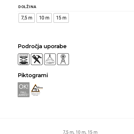
DOLŽINA
7,5 m
10 m
15 m
Področja uporabe
Piktogrami
7,5 m, 10 m, 15 m