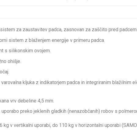
sistem za zaustavitev padca, zasnovan za zaščito pred padcem
rni sistem z blaženjem energije v primeru padca.
nt s silikonskim ovojem.
no ohišje.
ročaj.
na varovalna kljuka z indikatorjem padca in integriranim blažilnim 
kana vrv debeline 4,5 mm.
a uporabo preko jeklenih gladkih (nenazobčanih) robov s polmer
6 kg v vertikalni uporabi, do 110 kg v horizontalni uporabi (S