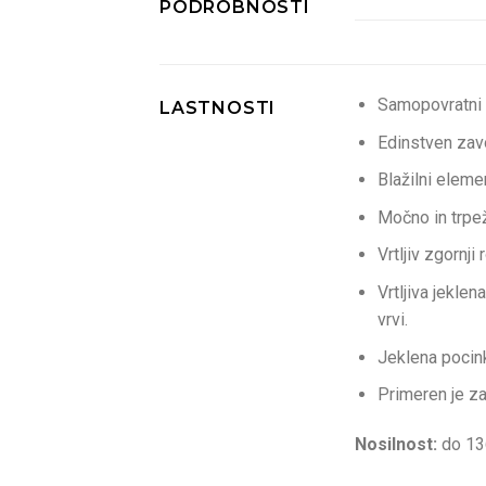
PODROBNOSTI
Samopovratni 
LASTNOSTI
Edinstven zavo
Blažilni eleme
Močno in trpež
Vrtljiv zgornji 
Vrtljiva jekle
vrvi.
Jeklena pocin
Primeren je z
Nosilnost:
do 13