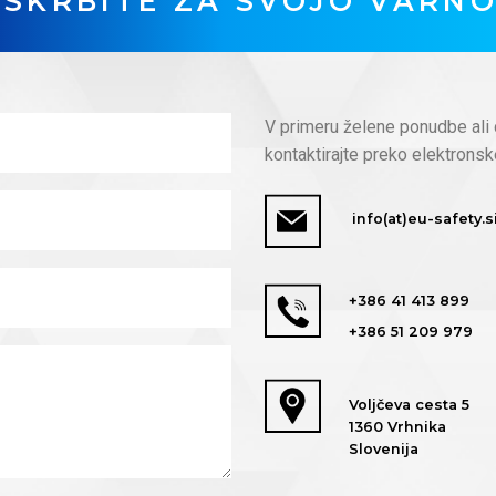
SKRBITE ZA SVOJO VARN
V primeru želene ponudbe ali 
kontaktirajte preko elektronsk
info(at)eu-safety.s
+386 41 413 899
+386 51 209 979
Voljčeva cesta 5
1360 Vrhnika
Slovenija