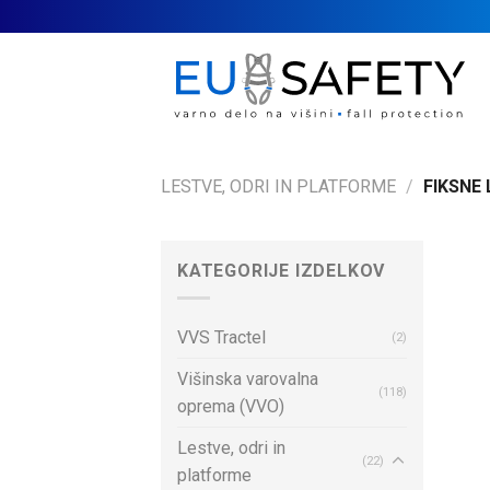
Skip
to
content
LESTVE, ODRI IN PLATFORME
/
FIKSNE 
KATEGORIJE IZDELKOV
VVS Tractel
(2)
Višinska varovalna
(118)
oprema (VVO)
Lestve, odri in
(22)
platforme