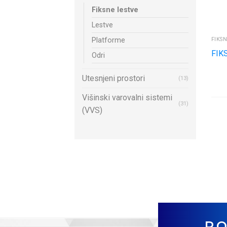
Fiksne lestve
Lestve
Platforme
FIKS
FIK
Odri
Utesnjeni prostori
(13)
Višinski varovalni sistemi
(31)
(VVS)
PO