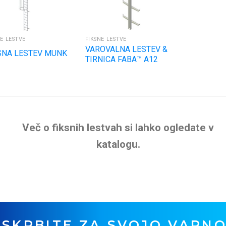
NE LESTVE
FIKSNE LESTVE
VAROVALNA LESTEV &
SNA LESTEV MUNK
TIRNICA FABA™ A12
Več o fiksnih lestvah si lahko ogledate v
katalogu.
SKRBITE ZA SVOJO VARN