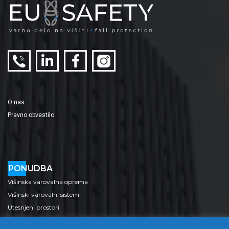
O nas
Pravno obvestilo
PONUDBA
Višinska varovalna oprema
Višinski varovalni sistemi
Utesnjeni prostori
Lestve, odri, platforme