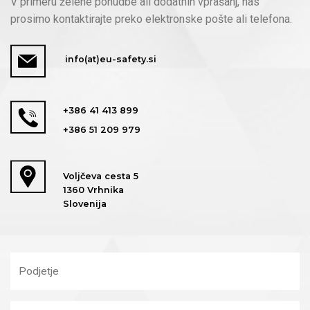
V primeru želene ponudbe ali dodatnih vprašanj, nas
prosimo kontaktirajte preko elektronske pošte ali telefona.
info(at)eu-safety.si
+386 41 413 899
+386 51 209 979
Voljčeva cesta 5
1360 Vrhnika
Slovenija