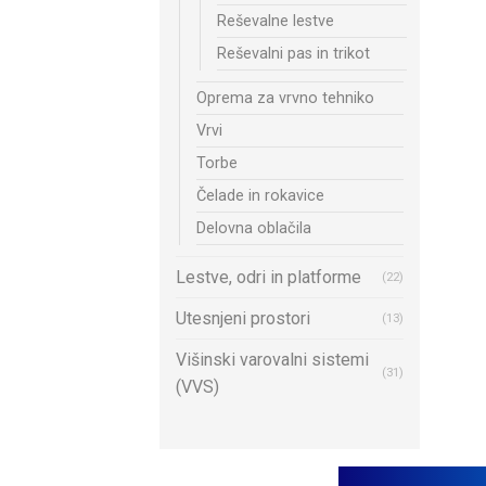
Reševalne lestve
Reševalni pas in trikot
Oprema za vrvno tehniko
Vrvi
Torbe
Čelade in rokavice
Delovna oblačila
Lestve, odri in platforme
(22)
Utesnjeni prostori
(13)
Višinski varovalni sistemi
(31)
(VVS)