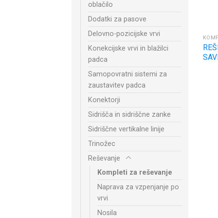
oblačilo
Dodatki za pasove
Delovno-pozicijske vrvi
KOMP
REŠ
Konekcijske vrvi in blažilci
SAV
padca
Samopovratni sistemi za
zaustavitev padca
Konektorji
Sidrišča in sidriščne zanke
Sidriščne vertikalne linije
Trinožec
Reševanje
Kompleti za reševanje
Naprava za vzpenjanje po
vrvi
Nosila