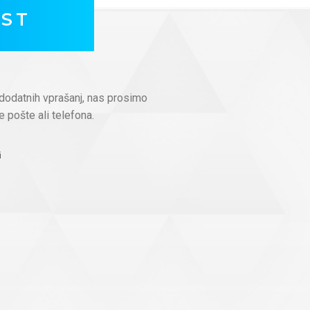
OST
dodatnih vprašanj, nas prosimo
e pošte ali telefona.
i