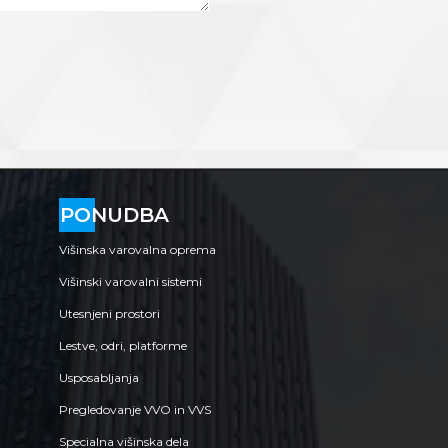
PONUDBA
Višinska varovalna oprema
Višinski varovalni sistemi
Utesnjeni prostori
Lestve, odri, platforme
Usposabljanja
Pregledovanje VVO in VVS
Specialna višinska dela