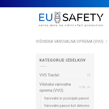
Skip
to
content
VIŠINSKA VAROVALNA OPREMA (VVO)
/
KATEGORIJE IZDELKOV
VVS Tractel
(2)
Višinska varovalna
(118)
oprema (VVO)
Varovalni in pozicijski pasovi
Varovalni pasovi kot delovno