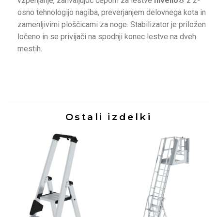
vzpenjanje, zahvaljujoč čepom za lestve
nivello®
z 2-
osno tehnologijo nagiba, preverjanjem delovnega kota in
zamenljivimi ploščicami za noge. Stabilizator je priložen
ločeno in se privijači na spodnji konec lestve na dveh
mestih.
Ostali izdelki