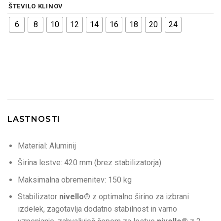
ŠTEVILO KLINOV
6
8
10
12
14
16
18
20
24
LASTNOSTI
Material: Aluminij
Širina lestve: 420 mm (brez stabilizatorja)
Maksimalna obremenitev: 150 kg
Stabilizator
nivello®
z optimalno širino za izbrani
izdelek, zagotavlja dodatno stabilnost in varno